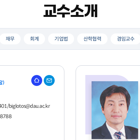
교수소개
재무
회계
기업법
산학협력
겸임교수
담)
01/biglotos@dau.ac.kr
-8788