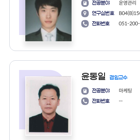
운영관리
전공분야
B04(B)15
연구실번호
051-200
전화번호
윤동일
겸임교수
마케팅
전공분야
--
전화번호