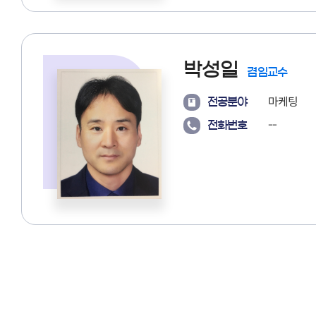
박성일
겸임교수
마케팅
전공분야
--
전화번호