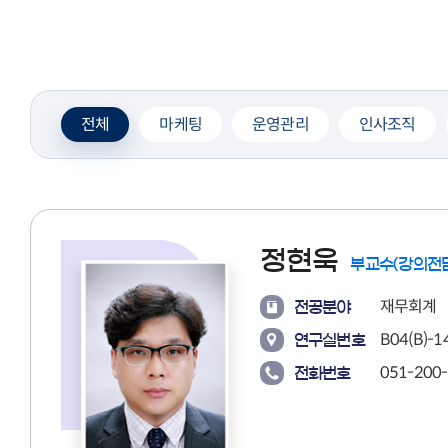
전체
마케팅
운영관리
인사조직
정현욱
부교수(강의전
재무회계
전공분야
B04(B)-14
연구실번호
051-200
전화번호