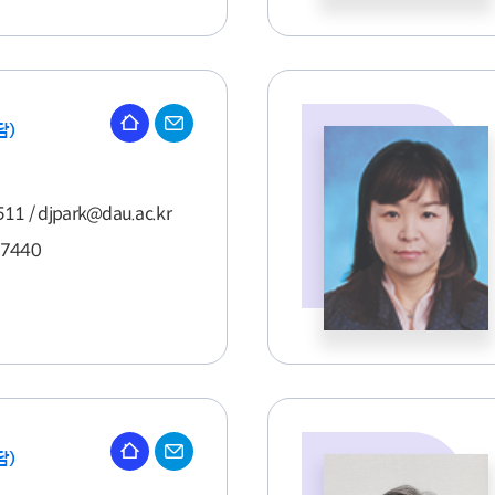
담)
11 / djpark@dau.ac.kr
-7440
담)