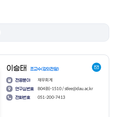
이승태
조교수(강의전담)
재무회계
전공분야
B04(B)-1510 / stlee@dau.ac.kr
연구실번호
051-200-7413
전화번호