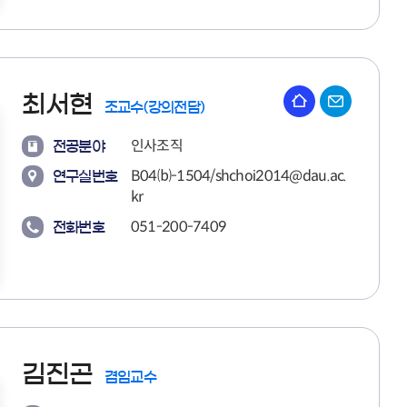
최서현
조교수(강의전담)
인사조직
전공분야
B04⒝-1504/shchoi2014@dau.ac.
연구실번호
kr
051-200-7409
전화번호
김진곤
겸임교수