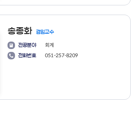
송종화
겸임교수
회계
전공분야
051-257-8209
전화번호