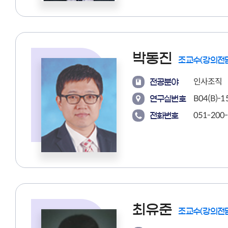
박동진
조교수(강의전
인사조직
전공분야
B04(B)-15
연구실번호
051-200
전화번호
최유준
조교수(강의전