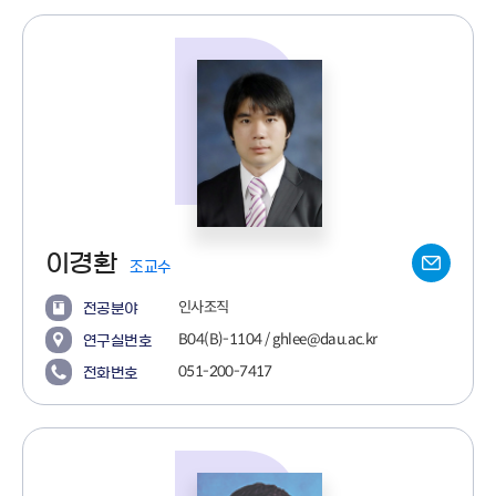
이경환
조교수
인사조직
전공분야
B04(B)-1104 / ghlee@dau.ac.kr
연구실번호
051-200-7417
전화번호