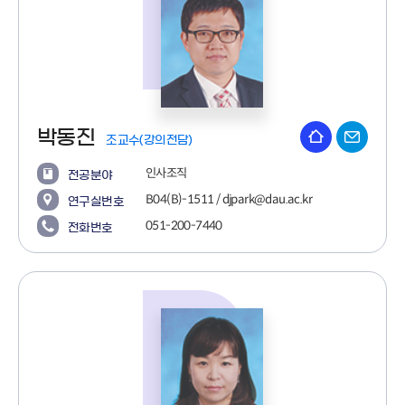
박동진
조교수(강의전담)
인사조직
전공분야
B04(B)-1511 / djpark@dau.ac.kr
연구실번호
051-200-7440
전화번호