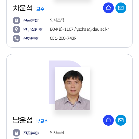
차윤석
교수
인사조직
전공분야
B04(B)-1107 / yschaa@dau.ac.kr
연구실번호
051-200-7439
전화번호
남윤성
부교수
인사조직
전공분야