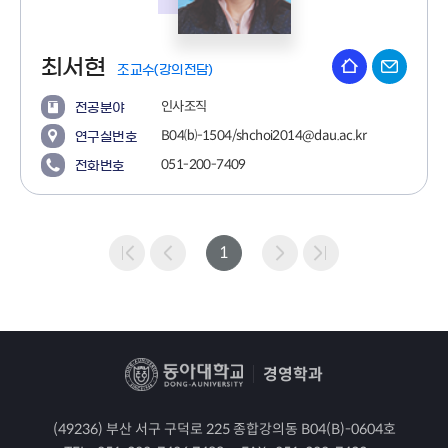
최서현
조교수(강의전담)
인사조직
전공분야
B04⒝-1504/shchoi2014@dau.ac.kr
연구실번호
051-200-7409
전화번호
1
경영학과
(49236) 부산 서구 구덕로 225 종합강의동 B04(B)-0604호