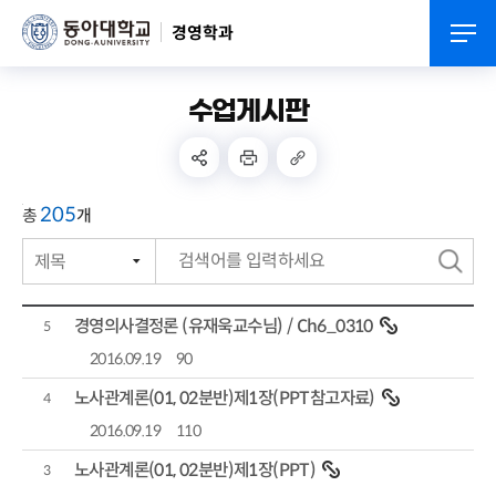
경영학과
수업게시판
205
총
개
제목
번호
검
작성자
색
경영의사결정론 (유재욱교수님) / Ch6_0310
5
작성일자
2016.09.19
90
노사관계론(01, 02분반)제1장(PPT참고자료)
조회수
4
2016.09.19
110
노사관계론(01, 02분반)제1장(PPT)
3