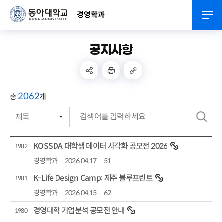
경영학과
공지사항
2062
총
개
제목
번호
검
작성자
색
KOSSDA 대학생 데이터 시각화 공모전 2026
1982
작성일자
경영학과
2026.04.17
51
K-Life Design Camp: 제주 블루프린트
조회수
1981
경영학과
2026.04.15
62
경영대학 기업분석 공모전 안내
1980