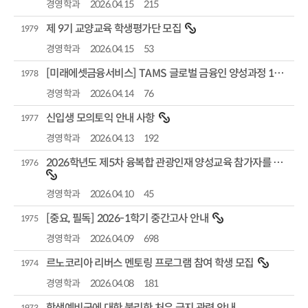
경영학과
2026.04.15
215
제 9기 교양교육 학생평가단 모집
1979
경영학과
2026.04.15
53
[미래에셋금융서비스] TAMS 글로벌 금융인 양성과정 16기 & 부산 5기 모집
1978
경영학과
2026.04.14
76
신입생 모의토익 안내 사항
1977
경영학과
2026.04.13
192
2026학년도 제5차 융복합 관광인재 양성교육 참가자를 모집
1976
경영학과
2026.04.10
45
[중요, 필독] 2026-1학기 중간고사 안내
1975
경영학과
2026.04.09
698
르노코리아 리버스 멘토링 프로그램 참여 학생 모집
1974
경영학과
2026.04.08
181
학생예비군에 대한 불리한 처우 금지 관련 안내
1973