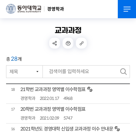
경영학과
교과과정
28
총
개
제목
번호
검
작성자
색
21학번 교과과정 영역별 이수학점표
18
작성일자
경영학과
2022.01.17
4968
20학번 교과과정 영역별 이수학점표
조회수
17
경영학과
2021.02.09
5747
2021학년도 경영대학 신입생 교과과정 이수 안내문
16