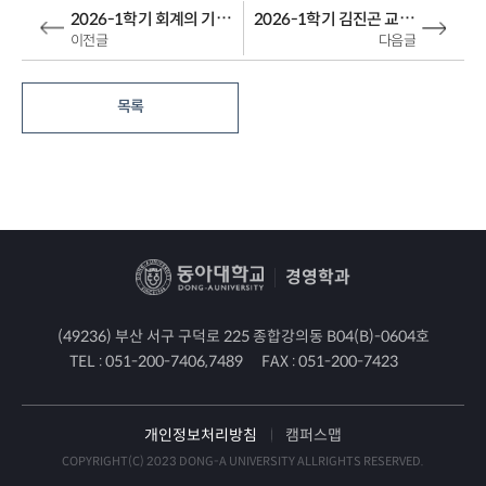
2026-1학기 회계의 기초 201분반 강의실 변경 안내
2026-1학기 김진곤 교수님 위험관리론 02분반 강의실 변경 안내
이전글
다음글
목록
경영학과
(49236) 부산 서구 구덕로 225 종합강의동 B04(B)-0604호
TEL :
051-200-7406,7489
FAX :
051-200-7423
개인정보처리방침
캠퍼스맵
COPYRIGHT(C) 2023 DONG-A UNIVERSITY ALLRIGHTS RESERVED.