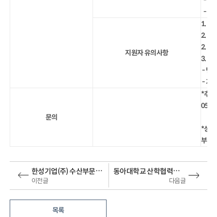
- 라
- 비
1. 
2. 
2. 
지원자 유의사항
3. 
- 면
- 가
*추천
051
문의
*상담
부민 :
한성기업(주) 수산부문 경영지원 (신입연봉:4,200만원)취업추천
동아대학교 산학협력단 연구원(행정직원) (신입연봉:3,120만원)취업추천
이전글
다음글
목록