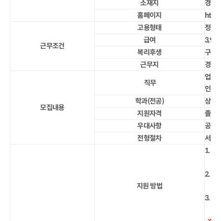
소재지
경남 
홈페이지
http
고용형태
정규직
급여
3,98
근무조건
복리후생
구내식
근무지
경상
업무
직무
인사 
학과(전공)
상경 
모집내용
지원자격
졸업 
우대사항
공인어
전형절차
서류 
1. 
2. 
지원 방법
3. 