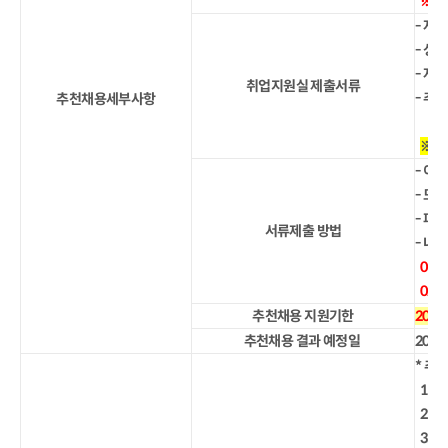
※ 
- 자
- 성
- 자
취업지원실 제출서류
- 추
추천채용세부사항
※ 
- 이
- 모
- 파일
서류제출 방법
- 내
01
02.
추천채용 지원기한
202
추천채용 결과 예정일
202
* 추
1. 
2. 
3. 