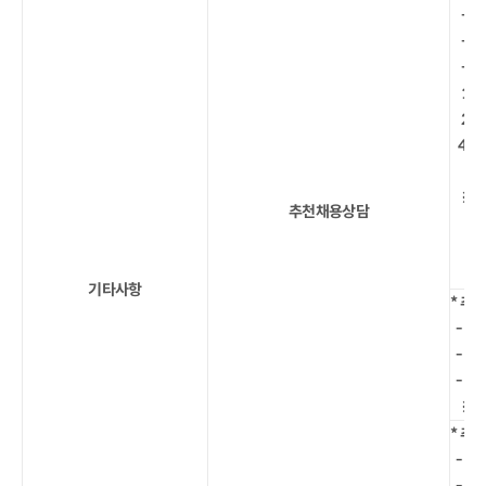
- 상
- 캠
- 카
1)
2)
4. 
※ 
추천채용상담
부민 :
제
기타사항
* 추
- 자
- 면
- 기
※ 
* 추
-
추천